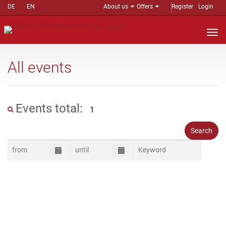
DE
EN
About us
Offers
Register
Login
Nav
auf
All events
Events total:
1