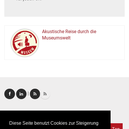
Akustische Reise durch die
Museumswelt
M
U
E
M
S
U
|
Login
|
FAQ
Diese Seite benutzt Cookies zur Steigerung