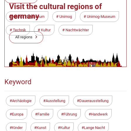
Visit the cultural regions of
germany
Nachts im Museum
Unimog
Unimog-Museum
Technik
Kultur
Nachtwächter
All regions
Keyword
Archäologie
Ausstellung
Dauerausstellung
Europa
Familie
Führung
Handwerk
Kinder
Kunst
Kultur
Lange Nacht