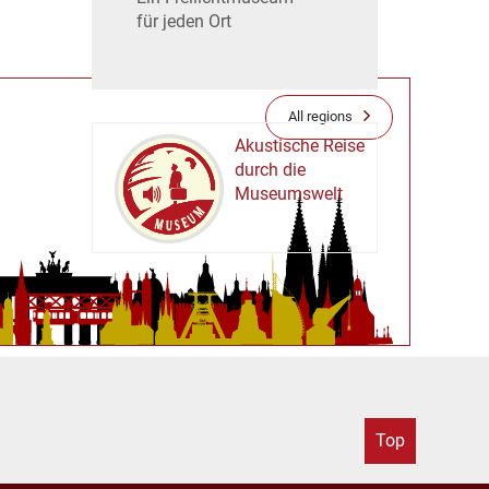
für jeden Ort
All regions
Akustische Reise
durch die
Museumswelt
M
U
E
M
S
U
Top