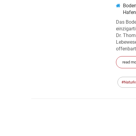
Bode
Hafen
Das Bode
einzigart
Dr. Thoma
Lebewese
offenbart
read mo
Naturk