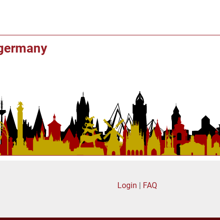
f germany
Login
|
FAQ