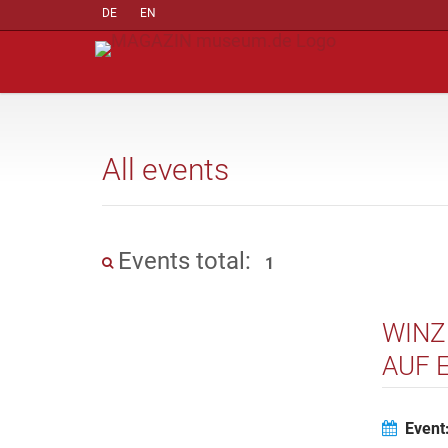
DE
EN
All events
Events total:
1
WINZ
UF E
Event