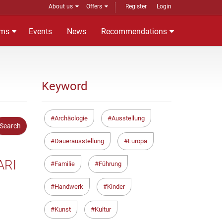
About us
Offers
Register
Login
ms
Events
News
Recommendations
Keyword
Archäologie
Ausstellung
Dauerausstellung
Europa
I A
Familie
Führung
Handwerk
Kinder
Kunst
Kultur