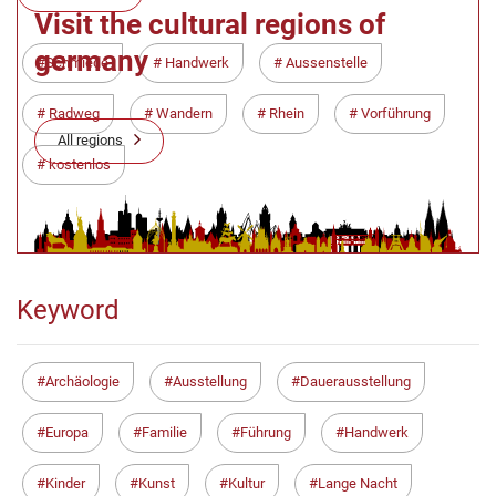
Visit the cultural regions of
germany
Schmiede
Handwerk
Aussenstelle
Radweg
Wandern
Rhein
Vorführung
All regions
kostenlos
Keyword
Archäologie
Ausstellung
Dauerausstellung
Europa
Familie
Führung
Handwerk
Kinder
Kunst
Kultur
Lange Nacht