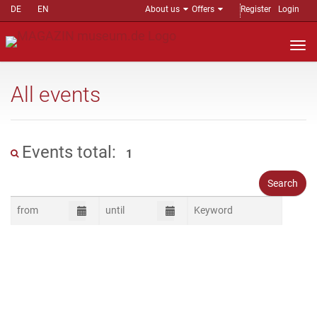
DE
EN
About us
Offers
Register
Login
Nav
auf
All events
Events total:
1