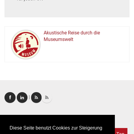
Akustische Reise durch die
Museumswelt
M
U
E
M
S
U
|
Login
|
FAQ
Diese Seite benutzt Cookies zur Steigerung