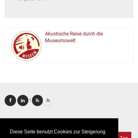
Akustische Reise durch die
Museumswelt
M
U
E
M
S
U
|
Login
|
FAQ
Diese Seite benutzt Cookies zur Steigerung