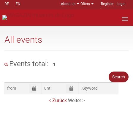
DE
EN
About us
Offers
Register
Login
Nav
auf
All events
Events total:
1
< Zurück
Weiter >