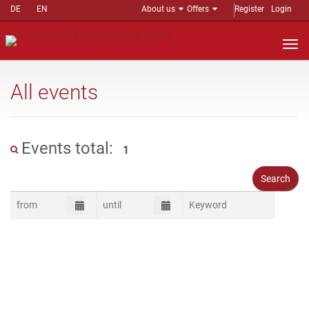
DE
EN
About us
Offers
Register
Login
Nav
auf
All events
Events total:
1