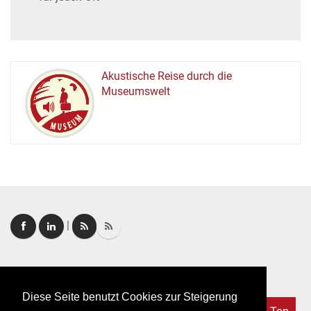
Akustische Reise durch die
Museumswelt
M
U
E
M
S
U
|
Login
|
FAQ
Diese Seite benutzt Cookies zur Steigerung