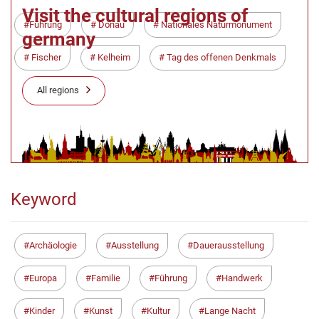
Visit the cultural regions of
Führung
Donau
Nationales Naturmonument
germany
Fischer
Kelheim
Tag des offenen Denkmals
All regions
Keyword
Archäologie
Ausstellung
Dauerausstellung
Europa
Familie
Führung
Handwerk
Kinder
Kunst
Kultur
Lange Nacht