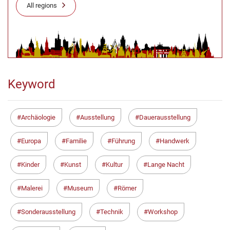
All regions
Keyword
Archäologie
Ausstellung
Dauerausstellung
Europa
Familie
Führung
Handwerk
Kinder
Kunst
Kultur
Lange Nacht
Malerei
Museum
Römer
Sonderausstellung
Technik
Workshop