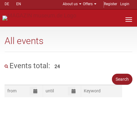
DE
EN
About us
Offers
Register
Login
Nav
auf
All events
Events total:
24