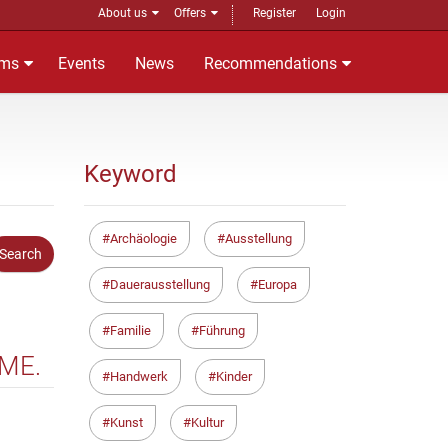
About us
Offers
Register
Login
ms
Events
News
Recommendations
Keyword
Archäologie
Ausstellung
Dauerausstellung
Europa
Familie
Führung
ME.
Handwerk
Kinder
Kunst
Kultur