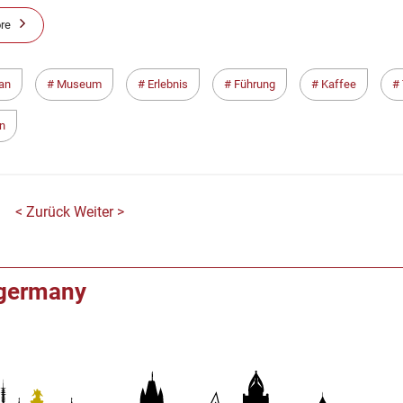
re
lan
Museum
Erlebnis
Führung
Kaffee
n
< Zurück
Weiter >
f germany