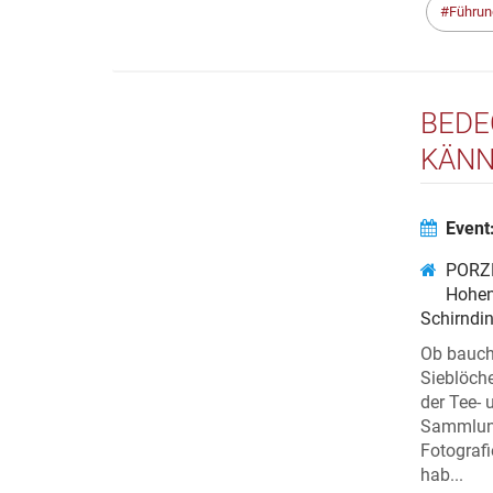
Führun
BEDE
KÄNN
VERA
DEM
Event
PORZE
Hohen
Schirndi
Ob bauchi
Sieblöche
der Tee-
Sammlung
Fotograf
hab...