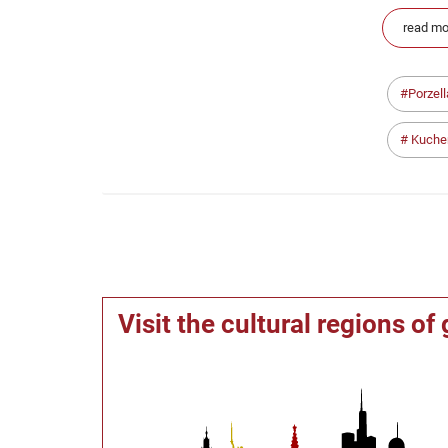
read mo
Porzel
Kuche
Visit the cultural regions o