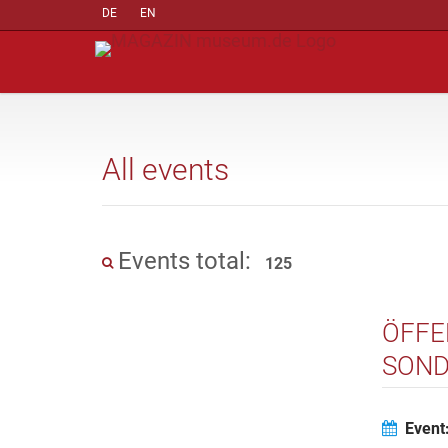
DE
EN
All events
Events total:
125
ÖFFE
SOND
75 J
Event