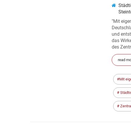
Städt
Stein
"Mit eige
Deutschl
und entst
das Wirk
des Zentra
read mo
Mit ei
Städt
Zentra