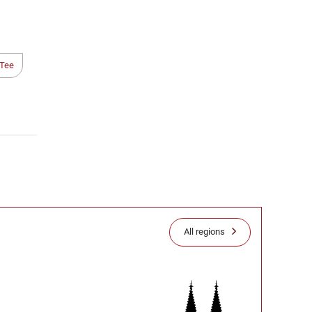
Tee
All regions