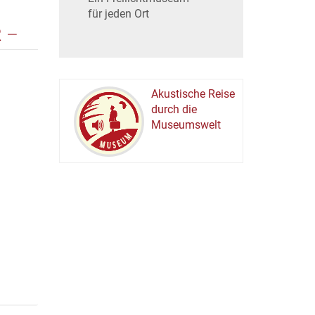
für jeden Ort
 –
Akustische Reise
durch die
Museumswelt
M
U
E
M
S
U