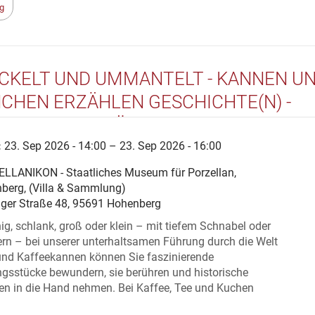
g
CKELT UND UMMANTELT - KANNEN U
CHEN ERZÄHLEN GESCHICHTE(N) -
NSTALTUNG FÜR MENSCHEN MIT
ENZ
:
23. Sep 2026 - 14:00 – 23. Sep 2026 - 16:00
LLANIKON - Staatliches Museum für Porzellan,
berg, (Villa & Sammlung)
nger Straße 48, 95691 Hohenberg
g, schlank, groß oder klein – mit tiefem Schnabel oder
rn – bei unserer unterhaltsamen Führung durch die Welt
 und Kaffeekannen können Sie faszinierende
sstücke bewundern, sie berühren und historische
ien in die Hand nehmen. Bei Kaffee, Tee und Kuchen