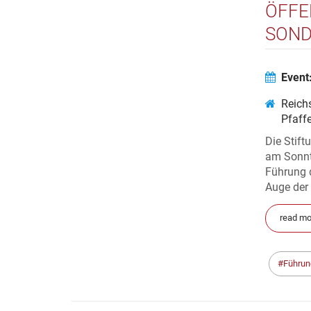
ÖFFE
SOND
DAS 
Event
Reichs
Pfaff
Die Stift
am Sonnt
Führung 
Auge der 
read mo
Führun