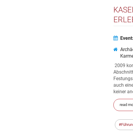
KASE
ERLE
Event
Archä
Karme
2009 kon
Abschnitt
Festungsb
auch eine
keiner an
read mo
Führun