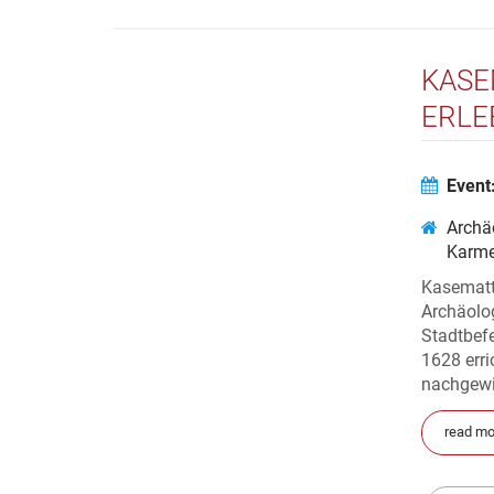
KASE
ERLE
Event
Archä
Karme
Kasematt
Archäolo
Stadtbefe
1628 erri
nachgewie
read mo