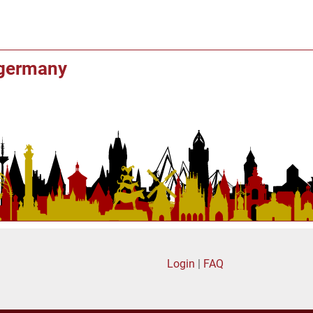
f germany
Login
|
FAQ