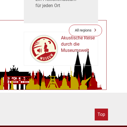
für jeden Ort
All regions
Akustische Reise
durch die
Museumswelt
M
U
E
M
S
U
Top