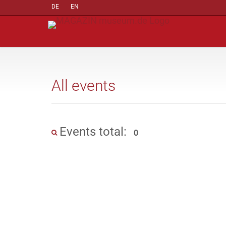
DE
EN
All events
Events total:
0