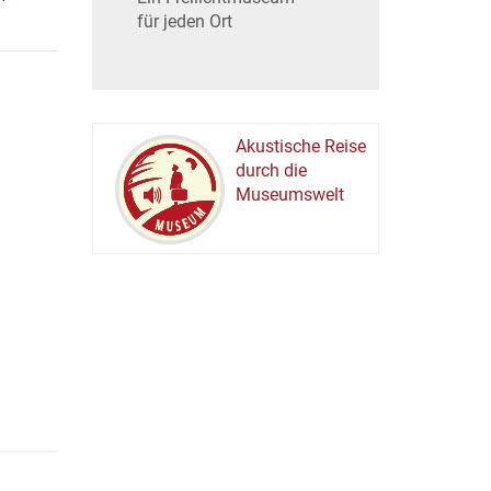
für jeden Ort
Akustische Reise
durch die
Museumswelt
M
U
E
M
S
U