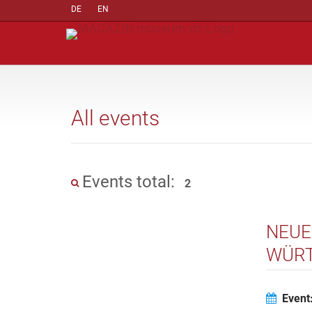
DE
EN
All events
Events total:
2
NEUE
WÜRT
SCHA
HIST
Event