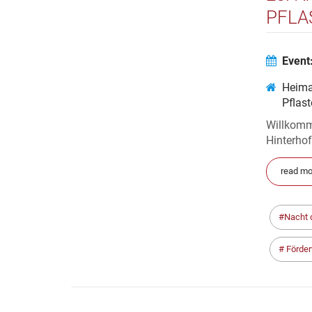
PFLA
Event
Heima
Pflas
Willkomm
Hint
read mo
Nacht d
Förderv