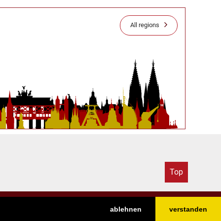
All regions
Top
ablehnen
verstanden