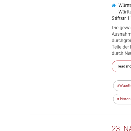
Württ
Württ
Stiftstr 
Die gewa
Ausnahme
durchgrei
Teile der
durch Neu
read mo
Wuertt
histor
23. 