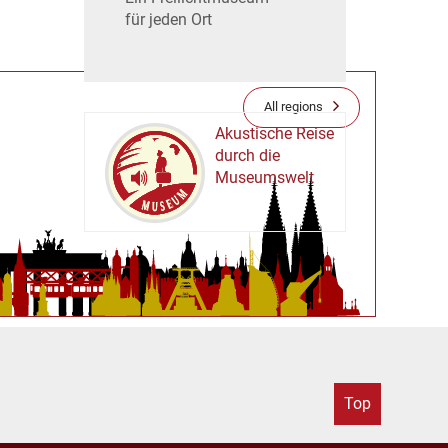
für jeden Ort
All regions
Akustische Reise
durch die
Museumswelt
M
U
E
M
S
U
Top