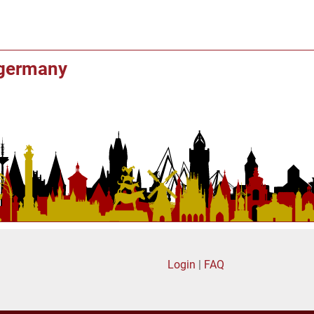
f germany
Login
|
FAQ