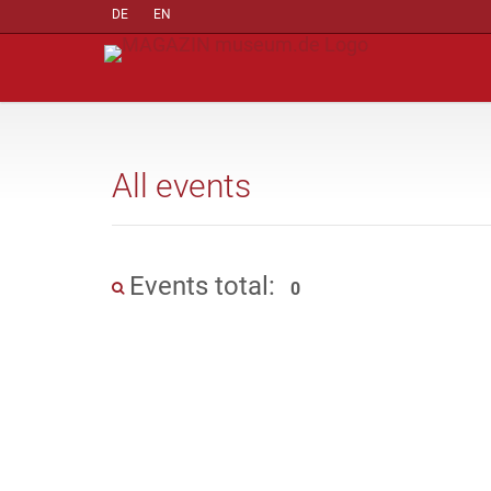
DE
EN
All events
Events total:
0