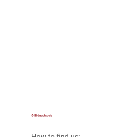
© Bildnachweis
How to find us: