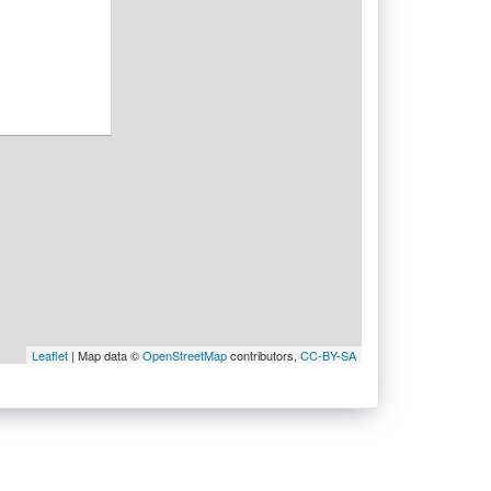
Leaflet
| Map data ©
OpenStreetMap
contributors,
CC-BY-SA