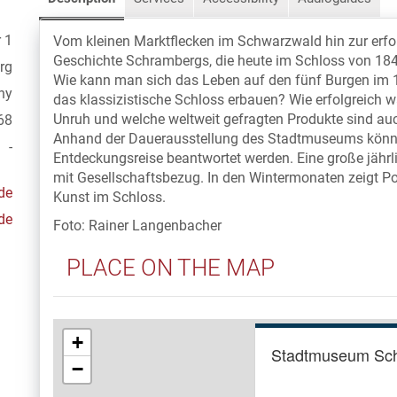
 1
Vom kleinen Marktflecken im Schwarzwald hin zur erfolg
Geschichte Schrambergs, die heute im Schloss von 184
rg
Wie kann man sich das Leben auf den fünf Burgen im 17
ny
das klassizistische Schloss erbauen? Wie erfolgreich 
Unruh und welche weltweit gefragten Produkte sind a
68
Anhand der Dauerausstellung des Stadtmuseums können
-
Entdeckungsreise beantwortet werden. Eine große jährl
mit Gesellschaftsbezug. In den Wintermonaten zeigt Po
de
Kunst im Schloss.
de
Foto: Rainer Langenbacher
PLACE ON THE MAP
+
Stadtmuseum Sc
−