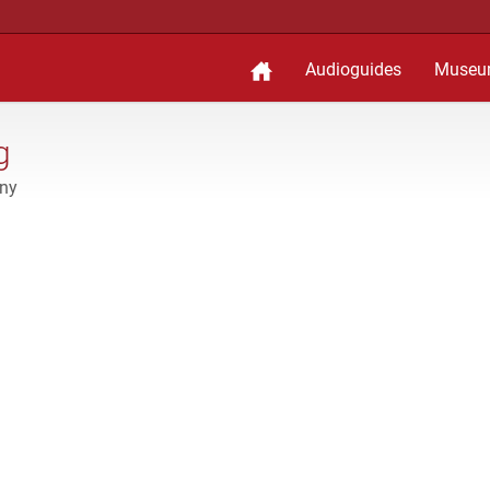
Audioguides
Museu
g
any