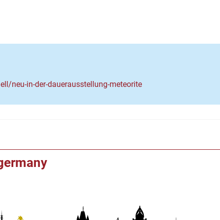
ll/neu-in-der-dauerausstellung-meteorite
f germany