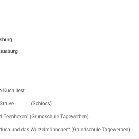
sburg
stusburg
-Kuch liest
onka Struve (Schloss)
und Feenhexen“ (Grundschule Tagewerben)
aladusa und das Wurzelmännchen“ (Grundschule Tagewerben)