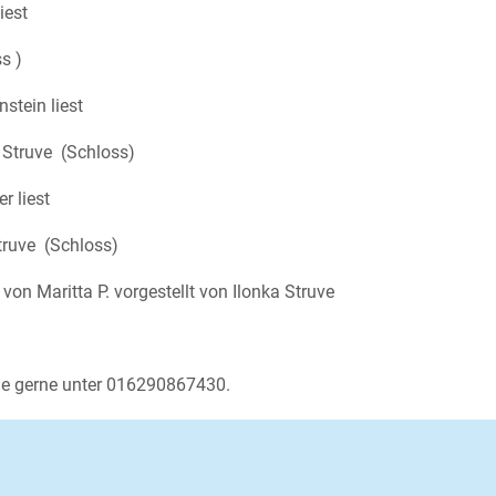
iest
s )
stein liest
 Struve (Schloss)
r liest
truve (Schloss)
von Maritta P. vorgestellt von Ilonka Struve
he gerne unter 016290867430.