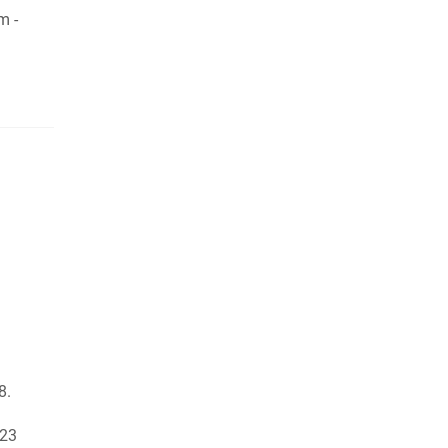
m -
8.
 23