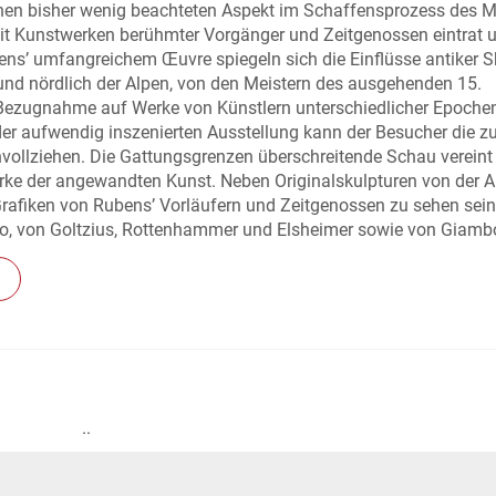
nen bisher wenig beachteten Aspekt im Schaffensprozess des M
 mit Kunstwerken berühmter Vorgänger und Zeitgenossen eintrat 
bens’ umfangreichem Œuvre spiegeln sich die Einflüsse antiker S
 und nördlich der Alpen, von den Meistern des ausgehenden 15.
 Bezugnahme auf Werke von Künstlern unterschiedlicher Epochen
 der aufwendig inszenierten Ausstellung kann der Besucher die z
vollziehen. Die Gattungsgrenzen überschreitende Schau vereint
erke der angewandten Kunst. Neben Originalskulpturen von der A
afiken von Rubens’ Vorläufern und Zeitgenossen zu sehen sein
tto, von Goltzius, Rottenhammer und Elsheimer sowie von Giamb
..