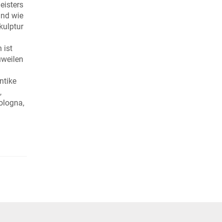
eisters
und wie
kulptur
 ist
uweilen
ntike
,
ologna,