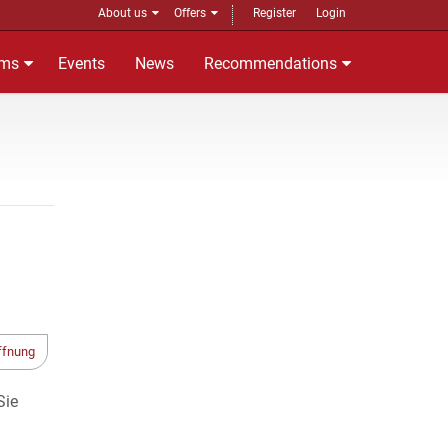
About us
Offers
Register
Login
ms
Events
News
Recommendations
ffnung
Sie