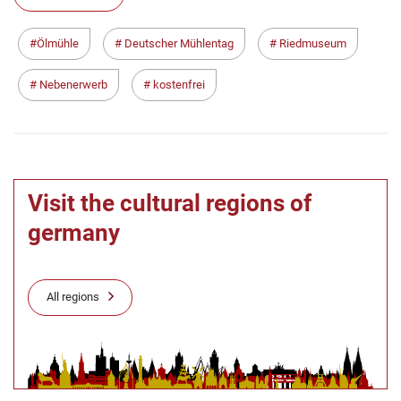
Ölmühle
Deutscher Mühlentag
Riedmuseum
Nebenerwerb
kostenfrei
Visit the cultural regions of
germany
All regions