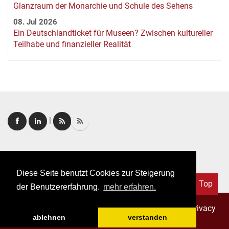
Glanzraum der Monarchie und Schule des Sehens
08. Jul 2026
Ein Deutschlandticket für Museen? Zwischen kultureller
Teilhabe und finanzieller Realität
|
Login
|
FAQ
Diese Seite benutzt Cookies zur Steigerung
Top
der Benutzererfahrung.
mehr erfahren.
Copyright © 2026. All rights reserved.
–
Imprint
|
Privacy
ablehnen
verstanden
policy
|
General terms of business