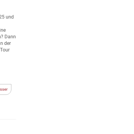
25 und
ine
n? Dann
n der
 Tour
sser