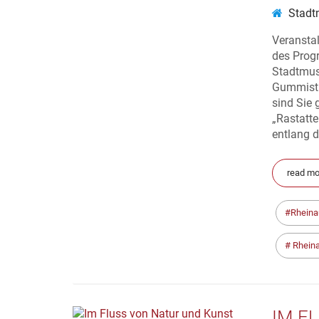
Stadt
Veransta
des Prog
Stadtmus
Gummisti
sind Sie 
„Rastatt
entlang d
read mor
Rheina
Rhein
IM F