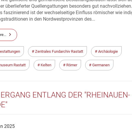
ger überlieferter Quellengattungen besonders gut nachvollziehen
 faszinierend ist der wechselseitige Einfluss römischer wie ind
gstraditionen in den Nordwestprovinzen des...
e...
estattungen
Zentrales Fundarchiv Rastatt
Archäologie
museum Rastatt
Kelten
Römer
Germanen
IERGANG ENTLANG DER "RHEINAUEN-
E"
un 2025