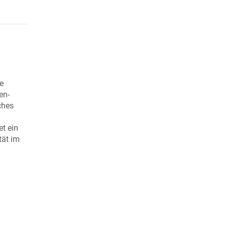
e
en-
ches
et ein
tät im