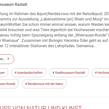
museum Rastatt
ltung im Rahmen des &quot;Rendezvous mit der Natur&quot; 20
ramms zur Ausstellung „Lebensströme (an) Rhein und Murg“ im
eumWollten Sie schon immer einmal wissen, warum Weiden ke
efel brauchen und was Tiere eigentlich bei Hochwasser mache
genau richtig beim Spaziergang entlang der „Rheinauen-Runde“ i
er Rheinaue“. Zusammen mit Biologin Veronika Öder geht es auf
er 12 interaktiven Stationen des Lehrpfades. Gemeinsa...
e...
uen
Auenlandschaften
Stadtmuseum Rastatt
Hochwa
auen-Runde
Rendezvous mit der Natur
LUSS VON NATUR UND KUNST