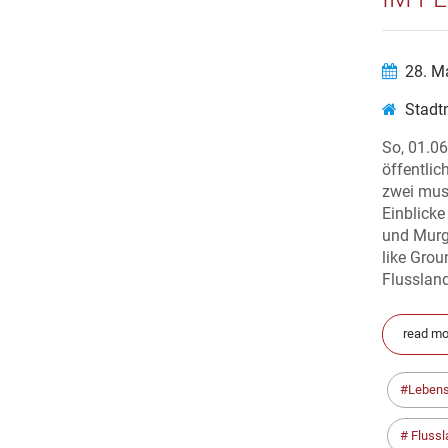
28. M
Stadt
So, 01.06
öffentlic
zwei muse
Einblicke
und Murg
like Grou
Flusslan
read mor
Leben
Flussl