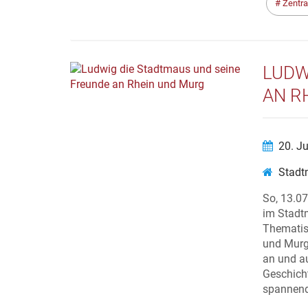
Zentra
LUDW
AN R
20. J
Stadt
So, 13.07
im Stadt
Thematis
und Murg
an und a
Geschich
spannende