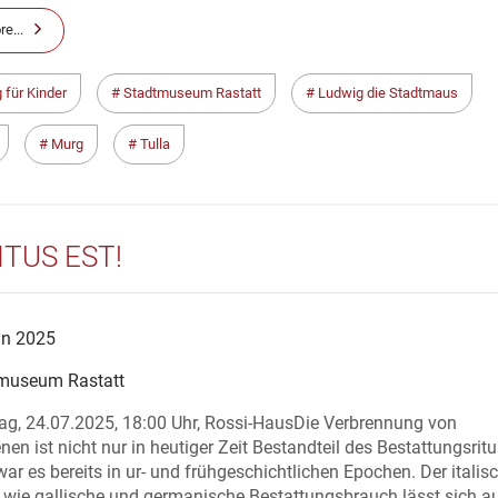
e...
 für Kinder
Stadtmuseum Rastatt
Ludwig die Stadtmaus
Murg
Tulla
ITUS EST!
un 2025
museum Rastatt
ag, 24.07.2025, 18:00 Uhr, Rossi-HausDie Verbrennung von
nen ist nicht nur in heutiger Zeit Bestandteil des Bestattungsritu
ar es bereits in ur- und frühgeschichtlichen Epochen. Der italisc
 wie gallische und germanische Bestattungsbrauch lässt sich a