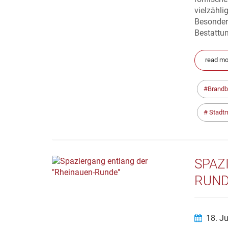
vielzähli
Besonders
Bestattun
read mor
Brandb
Stadt
SPAZ
RUND
18. J