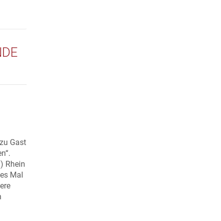
NDE
 zu Gast
n“.
) Rhein
ses Mal
ere
n