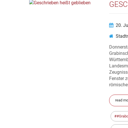
GESC
20. J
Stadt
Donnerst
Grabinsch
Württemb
Landesmu
Zeugnisse
Fenster 
römischen
read mor
#Grab