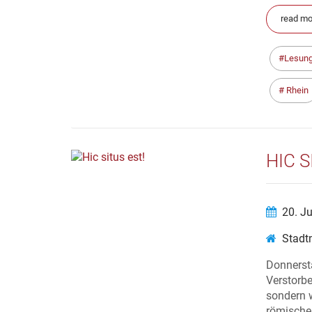
read mor
Lesung
Rhein
HIC S
20. J
Stadt
Donnerst
Verstorbe
sondern w
römische