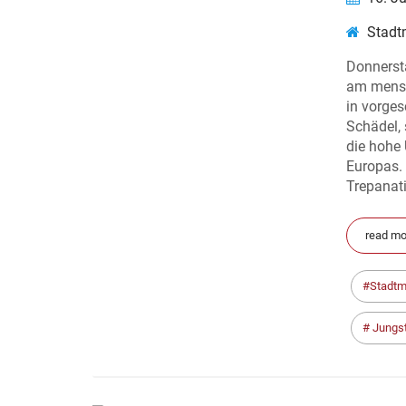
Stadt
Donnersta
am mensc
in vorges
Schädel, 
die hohe 
Europas. 
Trepanati
read mor
Stadtm
Jungst