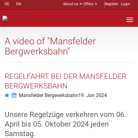
DE
EN
About us
Offers
Register
Login
Nav
auf
A video of "Mansfelder
Bergwerksbahn"
REGELFAHRT BEI DER MANSFELDER
BERGWERKSBAHN
Mansfelder Bergwerksbahn
19. Jan 2024
Unsere Regelzüge verkehren vom 06.
April bis 05. Oktober 2024 jeden
Samstag.