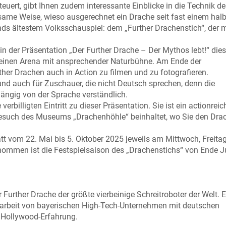
ert, gibt Ihnen zudem interessante Einblicke in die Technik de
same Weise, wieso ausgerechnet ein Drache seit fast einem hal
nds ältestem Volksschauspiel: dem „Further Drachenstich“, der m
in der Präsentation „Der Further Drache – Der Mythos lebt!“ di
kleinen Arena mit ansprechender Naturbühne. Am Ende der
ther Drachen auch in Action zu filmen und zu fotografieren.
- und auch für Zuschauer, die nicht Deutsch sprechen, denn die
hängig von der Sprache verständlich.
rbilligten Eintritt zu dieser Präsentation. Sie ist ein actionreic
Besuch des Museums „Drachenhöhle“ beinhaltet, wo Sie den Dra
tatt vom 22. Mai bis 5. Oktober 2025 jeweils am Mittwoch, Freita
mmen ist die Festspielsaison des „Drachenstichs“ von Ende Ju
 Further Drache der größte vierbeinige Schreitroboter der Welt. E
rbeit von bayerischen High-Tech-Unternehmen mit deutschen
 Hollywood-Erfahrung.