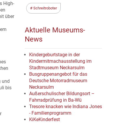
s High-
Schreitroboter
ben
it über
Aktuelle Museums-
esem
News
Kindergeburtstage in der
Kindermitmachausstellung im
hes
Stadtmuseum Neckarsulm
chen
Busgruppenangebot für das
Deutsche Motorradmuseum
g und
Neckarsulm
li bis
Außerschulischer Bildungsort –
Fahrradprüfung in Ba-Wü
Tresore knacken wie Indiana Jones
- Familienprogramm
r
KiKeKinderfest