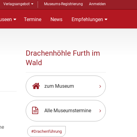
Verlagsangebot
Museums-Registrierung
Anmelden
useen
Termine
News
Empfehlungen
Drachenhöhle Furth im
Wald
zum Museum
Alle Museumstermine
ne
Drachenführung