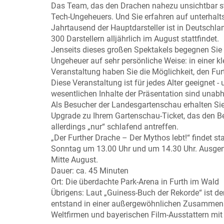
Das Team, das den Drachen nahezu unsichtbar steu
Tech-Ungeheuers. Und Sie erfahren auf unterhalt
Jahrtausend der Hauptdarsteller ist in Deutschla
300 Darstellern alljährlich im August stattfindet.
Jenseits dieses großen Spektakels begegnen Sie 
Ungeheuer auf sehr persönliche Weise: in einer 
Veranstaltung haben Sie die Möglichkeit, den Fur
Diese Veranstaltung ist für jedes Alter geeignet 
wesentlichen Inhalte der Präsentation sind unab
Als Besucher der Landesgartenschau erhalten Sie ve
Upgrade zu Ihrem Gartenschau-Ticket, das den 
allerdings „nur“ schlafend antreffen.
„Der Further Drache – Der Mythos lebt!“ findet s
Sonntag um 13.00 Uhr und um 14.30 Uhr. Ausgeno
Mitte August.
Dauer: ca. 45 Minuten
Ort: Die überdachte Park-Arena in Furth im Wald
Übrigens: Laut „Guiness-Buch der Rekorde“ ist der
entstand in einer außergewöhnlichen Zusammena
Weltfirmen und bayerischen Film-Ausstattern mit