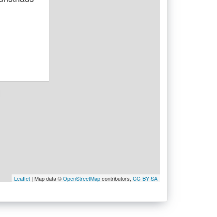
Leaflet
| Map data ©
OpenStreetMap
contributors,
CC-BY-SA