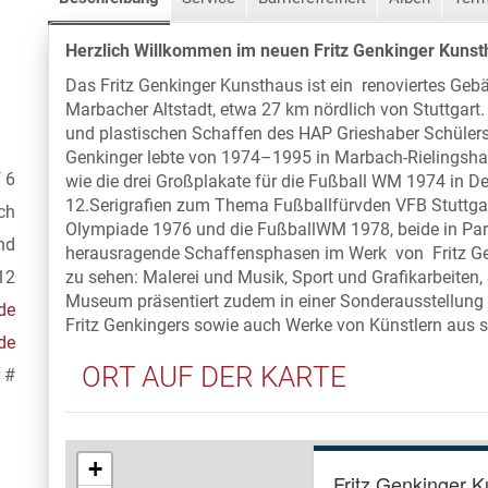
Herzlich Willkommen im neuen Fritz Genkinger Kunst
Das Fritz Genkinger Kunsthaus ist ein renoviertes Ge
Marbacher Altstadt, etwa 27 km nördlich von Stuttgart
und plastischen Schaffen des HAP Grieshaber Schülers 
Genkinger lebte von 1974–1995 in Marbach-Rielingshau
 6
wie die drei Großplakate für die Fußball WM 1974 in 
12.Serigrafien zum Thema Fußballfürvden VFB Stuttgart
ch
Olympiade 1976 und die FußballWM 1978, beide in Para
nd
herausragende Schaffensphasen im Werk von Fritz Gen
12
zu sehen: Malerei und Musik, Sport und Grafikarbeiten
Museum präsentiert zudem in einer Sonderausstellun
de
Fritz Genkingers sowie auch Werke von Künstlern aus 
de
ORT AUF DER KARTE
#
+
Fritz Genkinger 