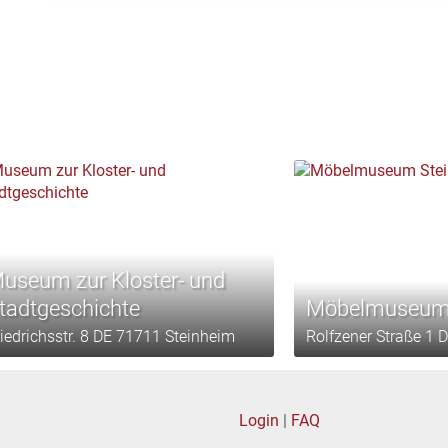
useum zur Kloster- und
tadtgeschichte
Möbelmuseum 
riedrichsstr. 8 DE 71711 Steinheim
Rolfzener Straße 1 
Login
|
FAQ