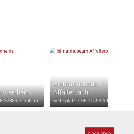
Heimatmuseum
Steinheim
Affalterbach
DE 32839 Steinheim
Kelterplatz 7 DE 71563 Affalterbach
Nach oben