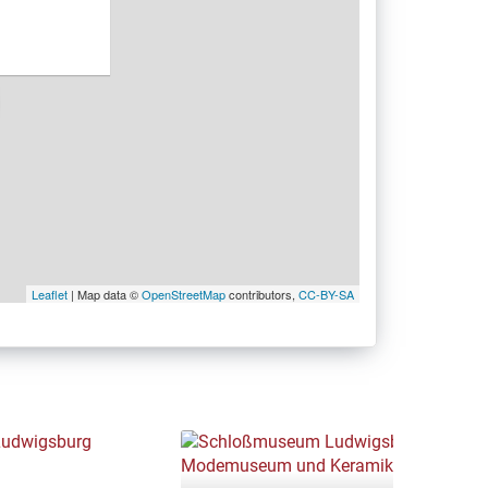
Leaflet
| Map data ©
OpenStreetMap
contributors,
CC-BY-SA