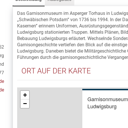
Das Garnisonmuseum im Asperger Torhaus in Ludwigsbu
„Schwäbischen Potsdam“ von 1736 bis 1994. In der Da
Kasernen“ erinnern Uniformen, Ausrüstungsgegenstände
Ludwigsburg stationierten Truppen. Mittels Plänen, Bild
Bebauung Ludwigsburgs erläutert. Wechselnde Sondera
Garnisongeschichte vertiefen den Blick auf die einstige
52
Ludwigsburg. Daneben bietet die Militärgeschichtliche 
rg
Führungen durch die garnisongeschichtliche Vergangenh
nd
ORT AUF DER KARTE
77
de
de
+
Garnisonmuseum
−
Ludwigsburg