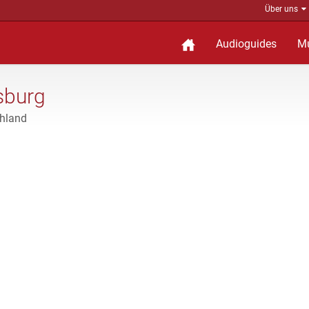
Über uns
Audioguides
M
sburg
chland