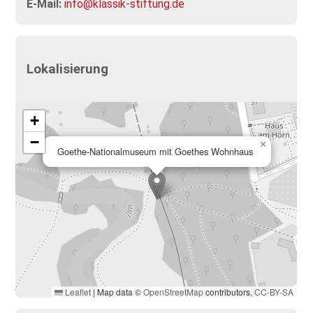
E-Mail:
info@klassik-stiftung.de
Lokalisierung
+
−
×
Goethe-Nationalmuseum mit Goethes Wohnhaus
Leaflet
|
Map data ©
OpenStreetMap
contributors,
CC-BY-SA