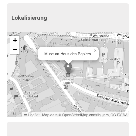
Lokalisierung
+
−
×
Museum Haus des Papiers
Leaflet
|
Map data ©
OpenStreetMap
contributors,
CC-BY-SA