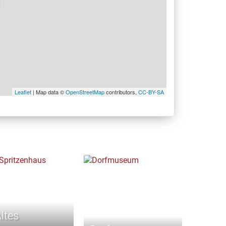
Leaflet
| Map data ©
OpenStreetMap
contributors,
CC-BY-SA
ltes