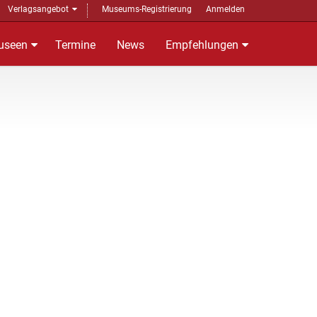
Verlagsangebot
Museums-Registrierung
Anmelden
useen
Termine
News
Empfehlungen