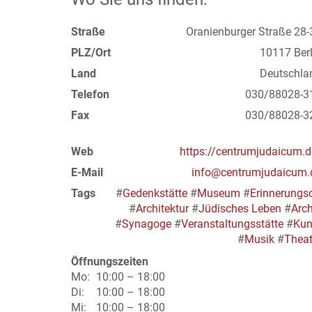
Straße
Oranienburger Straße 28-
PLZ/Ort
10117 Berl
Land
Deutschla
Telefon
030/88028-3
Fax
030/88028-3
Web
https://centrumjudaicum.d
E-Mail
info@centrumjudaicum.
Tags
#
Gedenkstätte
#
Museum
#
Erinnerungso
#
Architektur
#
Jüdisches Leben
#
Arch
#
Synagoge
#
Veranstaltungsstätte
#
Kun
#
Musik
#
Theat
Öffnungszeiten
Mo:
10:00 – 18:00
Di:
10:00 – 18:00
Mi:
10:00 – 18:00