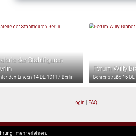
alerie der Stahlfiguren
erlin
Forum Willy Br
nter den Linden 14 DE 10117 Berlin
Behrenstraße 15 DE 
Login
|
FAQ
pressum
|
Datenschutz
|
Allgemeine Geschäftsbedingungen
ahrung.
mehr erfahren.