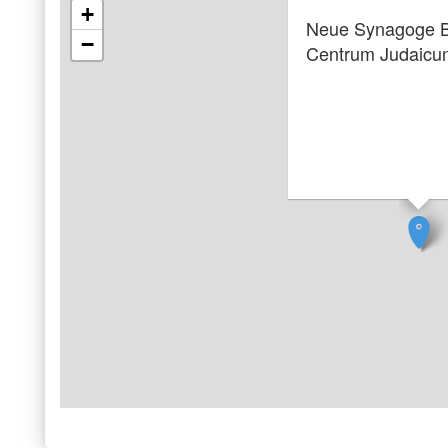
+
Neue Synagoge Be
−
Centrum Judaicu