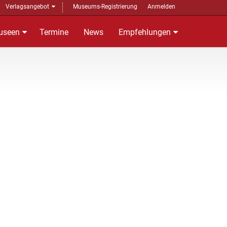
Verlagsangebot
Museums-Registrierung
Anmelden
useen
Termine
News
Empfehlungen