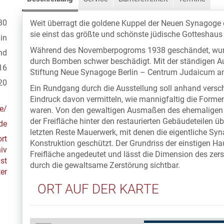
30
Weit überragt die goldene Kuppel der Neuen Synagoge d
sie einst das größte und schönste jüdische Gotteshaus
in
Während des Novemberpogroms 1938 geschändet, wurd
nd
durch Bomben schwer beschädigt. Mit der ständigen A
16
Stiftung Neue Synagoge Berlin – Centrum Judaicum an 
20
Ein Rundgang durch die Ausstellung soll anhand vers
Eindruck davon vermitteln, wie mannigfaltig die Formen
e/
waren. Von den gewaltigen Ausmaßen des ehemalige
der Freifläche hinter den restaurierten Gebäudeteilen 
de
letzten Reste Mauerwerk, mit denen die eigentliche Syn
rt
Konstruktion geschützt. Der Grundriss der einstigen Ha
iv
Freifläche angedeutet und lässt die Dimension des zers
st
durch die gewaltsame Zerstörung sichtbar.
er
ORT AUF DER KARTE