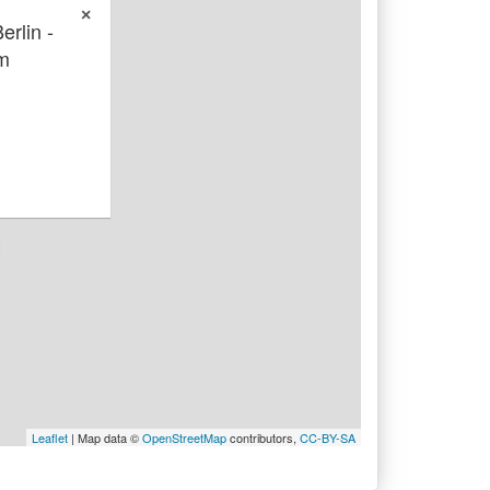
×
rlin -
m
Leaflet
| Map data ©
OpenStreetMap
contributors,
CC-BY-SA