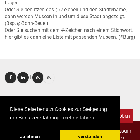
tragen.
Oder Sie benutzen das @-Zeichen und den Städtename,
dann werden Museen in und um diese Stadt angezeigt.
(Bsp. @Bonn-Beuel)
Oder Sie suchen mit dem #-Zeichen nach einem Stichwort,
hier gibt es dann eine Liste mit passenden Museen. (#Burg)
|
Login
|
FAQ
Diese Seite benutzt Cookies zur Steigerung
Nach oben
der Benutzererfahrung.
mehr erfahren.
Copyright © 2026. Alle Rechte vorbehalten.
–
Impressum
|
ablehnen
verstanden
Datenschutz
|
Allgemeine Geschäftsbedingungen