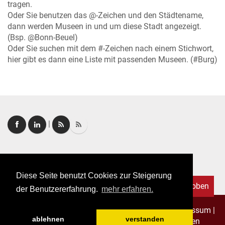
tragen.
Oder Sie benutzen das @-Zeichen und den Städtename,
dann werden Museen in und um diese Stadt angezeigt.
(Bsp. @Bonn-Beuel)
Oder Sie suchen mit dem #-Zeichen nach einem Stichwort,
hier gibt es dann eine Liste mit passenden Museen. (#Burg)
|
Login
|
FAQ
Diese Seite benutzt Cookies zur Steigerung
Nach oben
der Benutzererfahrung.
mehr erfahren.
Copyright © 2026. Alle Rechte vorbehalten.
–
Impressum
|
ablehnen
verstanden
Datenschutz
|
Allgemeine Geschäftsbedingungen