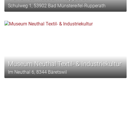
Schulweg 1, 53902 Bad Münstereifel-Rupperath
Museum Neuthal Textil- & Industriekultur
Im Neuthal 6, 8344 Bäretswil