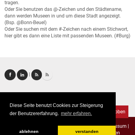
tragen.
Oder Sie benutzen das @-Zeichen und den Städtename,
dann werden Museen in und um diese Stadt angezeigt.
(Bsp. @Bonn-Beuel)
Oder Sie suchen mit dem #-Zeichen nach einem Stichwort,
hier gibt es dann eine Liste mit passenden Museen. (#Burg)
|
Login
|
FAQ
Diese Seite benutzt Cookies zur Steigerung
Nach oben
der Benutzererfahrung.
mehr erfahren.
Copyright © 2026. Alle Rechte vorbehalten.
–
Impressum
|
ablehnen
verstanden
Datenschutz
|
Allgemeine Geschäftsbedingungen