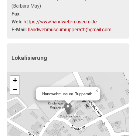
(Barbara May)
Fax:
Web:
https://www.handweb-museum.de
E-Mail:
handwebmuseumrupperath@gmail.com
Lokalisierung
+
−
×
Handwebmuseum Rupperath