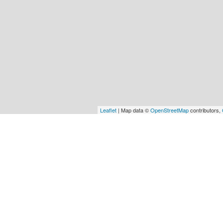
Leaflet
| Map data ©
OpenStreetMap
contributors,