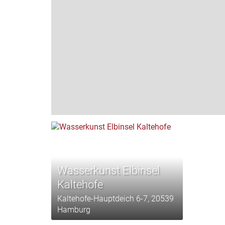
Wasserkunst Elbinsel
Kaltehofe
Kaltehofe-Hauptdeich 6-7, 20539
Hamburg