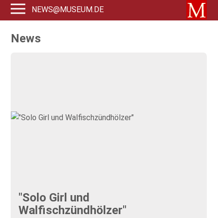
NEWS@MUSEUM.DE
News
"Solo Girl und
Walfischzündhölzer"