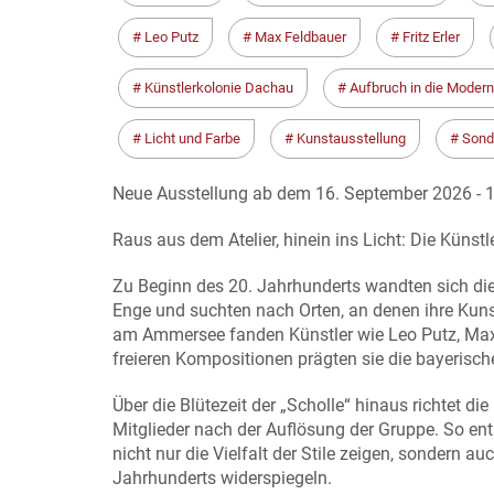
Leo Putz
Max Feldbauer
Fritz Erler
Künstlerkolonie Dachau
Aufbruch in die Moder
Licht und Farbe
Kunstausstellung
Sond
Neue Ausstellung ab dem 16. September 2026 - 1
Raus aus dem Atelier, hinein ins Licht: Die Künst
Zu Beginn des 20. Jahrhunderts wandten sich die
Enge und suchten nach Orten, an denen ihre Ku
am Ammersee fanden Künstler wie Leo Putz, Max F
freieren Kompositionen prägten sie die bayerisc
Über die Blütezeit der „Scholle“ hinaus richtet di
Mitglieder nach der Auflösung der Gruppe. So ents
nicht nur die Vielfalt der Stile zeigen, sondern
Jahrhunderts widerspiegeln.