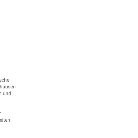
ische
zhausen
n und
r
eiten