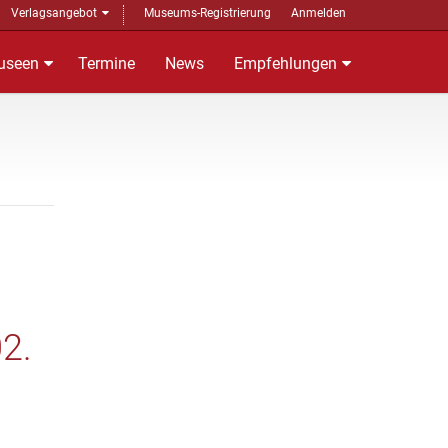
Verlagsangebot
Museums-Registrierung
Anmelden
useen
Termine
News
Empfehlungen
2.