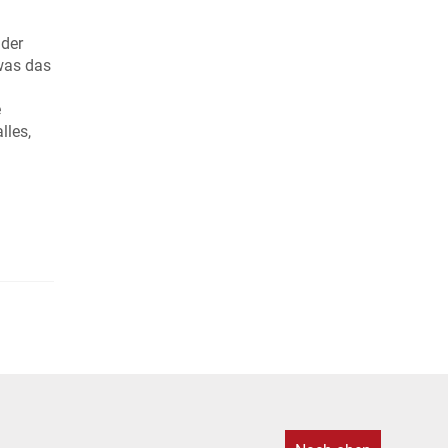
 der
 was das
e
lles,