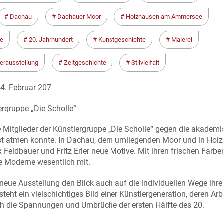
Dachau
Dachauer Moor
Holzhausen am Ammersee
ne
20. Jahrhundert
Kunstgeschichte
Malerei
erausstellung
Zeitgeschichte
Stilvielfalt
4. Februar 207
lergruppe „Die Scholle“
 Mitglieder der Künstlergruppe „Die Scholle“ gegen die akadem
nst atmen konnte. In Dachau, dem umliegenden Moor und in Hol
eldbauer und Fritz Erler neue Motive. Mit ihren frischen Farbe
he Moderne wesentlich mit.
e neue Ausstellung den Blick auch auf die individuellen Wege ihre
teht ein vielschichtiges Bild einer Künstlergeneration, deren Arb
 auch die Spannungen und Umbrüche der ersten Hälfte des 20.