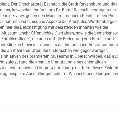
plant. Der Ortschaftsrat Eschach, die Stadt Ravensburg und das
r, inzwischen ergänzt um Dr. Bernd Reichelt, herangetreten.
eitens der Jury, geben den Museumsmachern Recht. Im den Preis
rbs nahmen verschiedene Aspekte der Arbeit des Württembergis
hier die Beschäftigung mit belastenden Inhalten wie der
as Museum „mehr Öffentlichkeit“ erfahren, sowie die bemerkensw
 Familienpflege“, die auch auf die Bedeutung von Familie und
er Kliniken hinweisen, jenseits der historischen Anstaltsmauern
y die an mehreren Orten der historischen wie gegenwärtigen
ngsinitiativen des prämierten Museums in Oberschwaben, das au
ht zuletzt fand die kreative Umnutzung eines ehemaligen
 zu einem musealen Ort großen Anklang: der Kern dieses Zwiefal
ig bespielte Ausstellungsfläche für Wechselausstellungen erwe