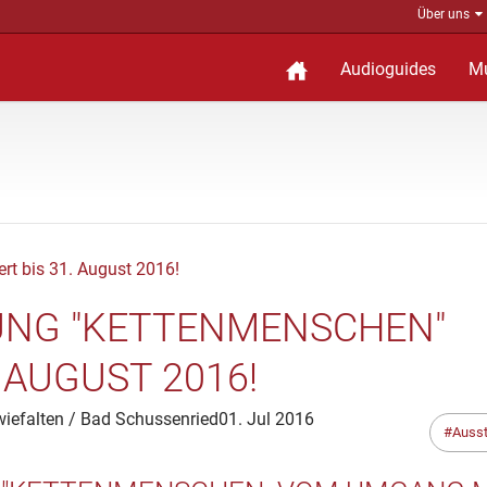
Über uns
Audioguides
M
NG "KETTENMENSCHEN"
 AUGUST 2016!
iefalten / Bad Schussenried
01. Jul 2016
Ausst