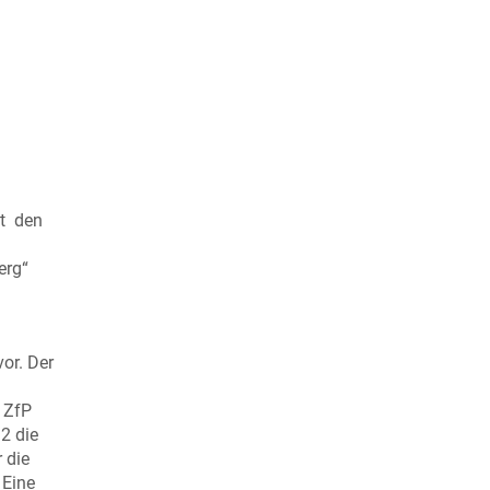
lt den
erg“
or. Der
 ZfP
2 die
 die
 Eine