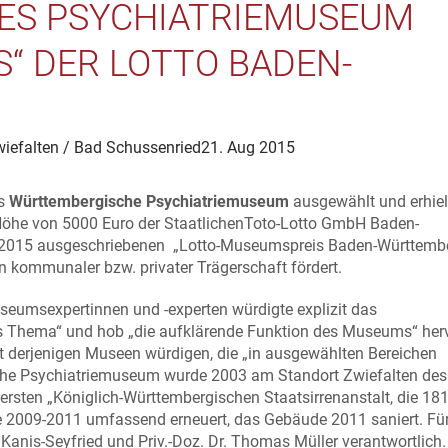
 PSYCHIATRIEMUSEUM E
“ DER LOTTO BADEN-W
iefalten / Bad Schussenried
21. Aug 2015
as
Württembergische Psychiatriemuseum
ausgewählt und erhie
öhe von 5000 Euro der StaatlichenToto-Lotto GmbH Baden-
 2015 ausgeschriebenen „Lotto-Museumspreis Baden-Württemb
in kommunaler bzw. privater Trägerschaft fördert.
seumsexpertinnen und -experten würdigte explizit das
es Thema“ und hob „die aufklärende Funktion des Museums“ herv
 derjenigen Museen würdigen, die „in ausgewählten Bereichen
che Psychiatriemuseum wurde 2003 am Standort Zwiefalten des
rsten „Königlich-Württembergischen Staatsirrenanstalt, die 181
e 2009-2011 umfassend erneuert, das Gebäude 2011 saniert. Für
Kanis-Seyfried und Priv.-Doz. Dr. Thomas Müller verantwortlich.