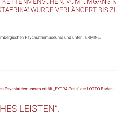
 "KETTENMENSCHEN. VOM UMGANG 
STAFRIKA" WURDE VERLÄNGERT BIS 
ttembergischen Psychiatriemuseums und unter TERMINE.
S LEISTEN“. W