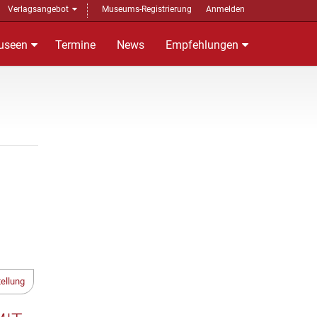
Verlagsangebot
Museums-Registrierung
Anmelden
useen
Termine
News
Empfehlungen
ellung