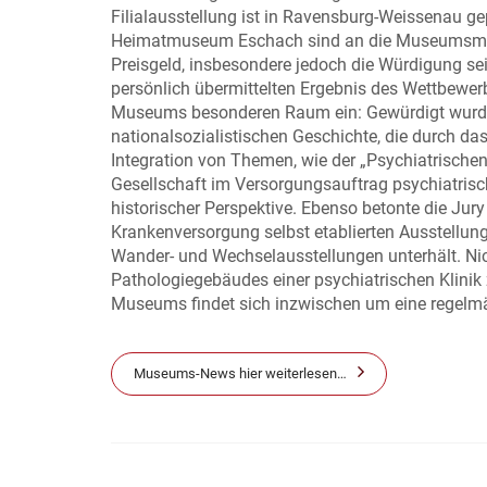
Filialausstellung ist in Ravensburg-Weissenau ge
Heimatmuseum Eschach sind an die Museumsmache
Preisgeld, insbesondere jedoch die Würdigung s
persönlich übermittelten Ergebnis des Wettbewe
Museums besonderen Raum ein: Gewürdigt wurden 
nationalsozialistischen Geschichte, die durch d
Integration von Themen, wie der „Psychiatrischen
Gesellschaft im Versorgungsauftrag psychiatrisch
historischer Perspektive. Ebenso betonte die Jur
Krankenversorgung selbst etablierten Ausstellu
Wander- und Wechselausstellungen unterhält. Nic
Pathologiegebäudes einer psychiatrischen Klinik
Museums findet sich inzwischen um eine regelmäß
Museums-News hier weiterlesen…