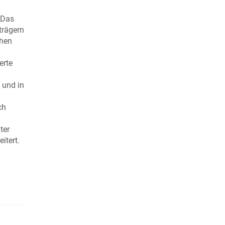
 Das
trägern
chen
erte
 und in
ch
ter
itert.