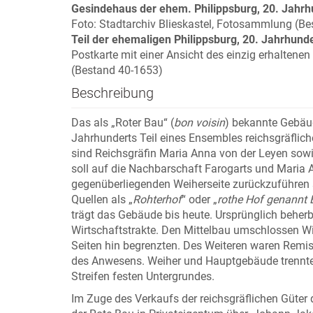
Gesindehaus der ehem. Philippsburg, 20. Jahrh
Foto: Stadtarchiv Blieskastel, Fotosammlung (Be
Teil der ehemaligen Philippsburg, 20. Jahrhund
Postkarte mit einer Ansicht des einzig erhaltenen
(Bestand 40-1653)
Beschreibung
Das als „Roter Bau“ (
bon voisin
) bekannte Gebäud
Jahrhunderts Teil eines Ensembles reichsgräfli
sind Reichsgräfin Maria Anna von der Leyen sowie
soll auf die Nachbarschaft Farogarts und Maria
gegenüberliegenden Weiherseite zurückzuführen
Quellen als „
Rohterhof
“ oder „
rothe Hof genannt 
trägt das Gebäude bis heute. Ursprünglich beher
Wirtschaftstrakte. Den Mittelbau umschlossen Wi
Seiten hin begrenzten. Des Weiteren waren Remis
des Anwesens. Weiher und Hauptgebäude trennte 
Streifen festen Untergrundes.
Im Zuge des Verkaufs der reichsgräflichen Güter