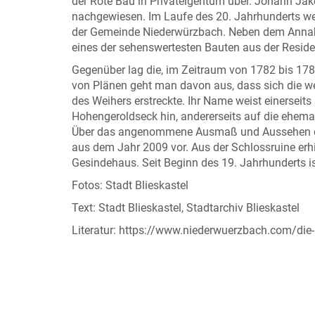
der Rote Bau in Privateigentum über. Johann Jako
nachgewiesen. Im Laufe des 20. Jahrhunderts 
der Gemeinde Niederwürzbach. Neben dem Annah
eines der sehenswertesten Bauten aus der Residen
Gegenüber lag die, im Zeitraum von 1782 bis 178
von Plänen geht man davon aus, dass sich die we
des Weihers erstreckte. Ihr Name weist einerseits
Hohengeroldseck hin, andererseits auf die ehemal
Über das angenommene Ausmaß und Aussehen des 
aus dem Jahr 2009 vor. Aus der Schlossruine erhi
Gesindehaus. Seit Beginn des 19. Jahrhunderts ist
Fotos: Stadt Blieskastel
Text: Stadt Blieskastel, Stadtarchiv Blieskastel
Literatur: https://www.niederwuerzbach.com/die