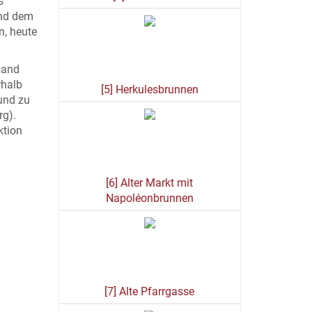
s
und dem
, heute
hand
rhalb
[5] Herkulesbrunnen
 und zu
rg).
ktion
[6] Alter Markt mit
Napoléonbrunnen
[7] Alte Pfarrgasse