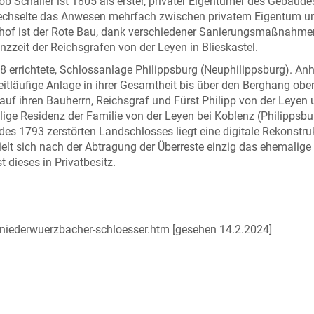
b Schaller ist 1805 als erster, privater Eigentümer des Gebäude
wechselte das Anwesen mehrfach zwischen privatem Eigentum 
of ist der Rote Bau, dank verschiedener Sanierungsmaßnahmen
zzeit der Reichsgrafen von der Leyen in Blieskastel.
8 errichtete, Schlossanlage Philippsburg (Neuphilippsburg). An
itläufige Anlage in ihrer Gesamtheit bis über den Berghang obe
 auf ihren Bauherrn, Reichsgraf und Fürst Philipp von der Leyen
ige Residenz der Familie von der Leyen bei Koblenz (Philippsbu
1793 zerstörten Landschlosses liegt eine digitale Rekonstru
elt sich nach der Abtragung der Überreste einzig das ehemalige
 dieses in Privatbesitz.
-niederwuerzbacher-schloesser.htm [gesehen 14.2.2024]