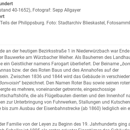
undert
stand 40-1652), Fotograf: Sepp Allgayer
ert
 Teils der Philippsburg. Foto: Stadtarchiv Blieskastel, Fotosamm
e an der heutigen Bezirksstraße 1 in Niederwürzbach war Ende
cher Bauwerke am Würzbacher Weiher. Als Bauherren des Landha
 ein Geistlicher namens Farogart überliefert. Der Beiname „
bon
 Annas bzw. der des Roten Baus und des Annahofes auf der
 sein. Zwischen 1836 und 1844 wird das Gebäude in verschiede
Bonvoisin
“ bezeichnet. Den Namen Roter Bau sowie seinen rote
bergte es mehrere, voneinander getrennte, eingeschossige
rtschaftshöfe, die als Flügelbauten dienten und den Innenhof n
en zur Unterbringung von Fuhrwerken, Stallungen und Kutschen 
bis zum Ausbau der Eisenbahnstrecke (ab 1860) lediglich ein 
 der Familie von der Leyen zu Beginn des 19. Jahrhunderts ging