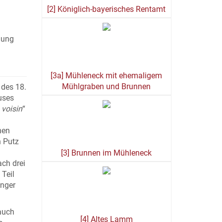
[2] Königlich-bayerisches Rentamt
lung
[3a] Mühleneck mit ehemaligem
Mühlgraben und Brunnen
 des 18.
uses
 voisin
“
nen
n Putz
[3] Brunnen im Mühleneck
ach drei
Teil
enger
 auch
[4] Altes Lamm