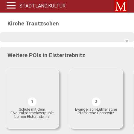
STADT.LAND.KULTUR.
Kirche Trautzschen
Weitere POIs in Elstertrebnitz
1
2
Schule mit dem
Evangelisch-Lutherische
F&ouml;rderschwerpunkt
Pfarrkirche Costewitz
Lernen Elstertrebnitz