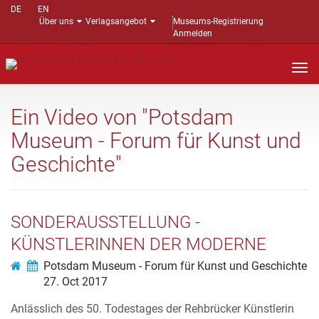
DE
EN
Über uns
Verlagsangebot
Museums-Registrierung
Anmelden
Nav
auf
Ein Video von "Potsdam
Museum - Forum für Kunst und
Geschichte"
SONDERAUSSTELLUNG -
KÜNSTLERINNEN DER MODERNE
Potsdam Museum - Forum für Kunst und Geschichte
27. Oct 2017
Anlässlich des 50. Todestages der Rehbrücker Künstlerin