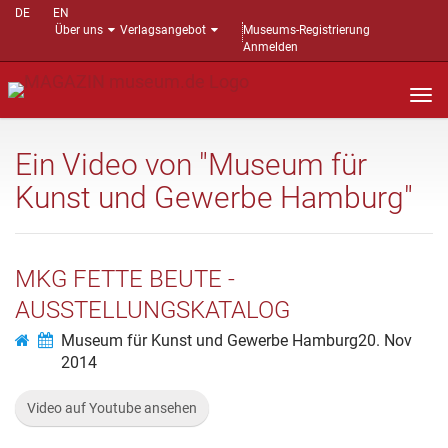
DE
EN
Über uns
Verlagsangebot
Museums-Registrierung
Anmelden
Nav
auf
Ein Video von "Museum für
Kunst und Gewerbe Hamburg"
MKG FETTE BEUTE -
AUSSTELLUNGSKATALOG
Museum für Kunst und Gewerbe Hamburg
20. Nov
2014
Video auf Youtube ansehen