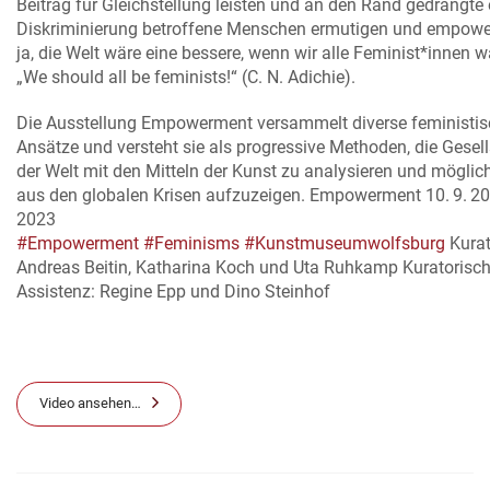
Beitrag für Gleichstellung leisten und an den Rand gedrängte
Diskriminierung betroffene Menschen ermutigen und empowe
ja, die Welt wäre eine bessere, wenn wir alle Feminist*innen 
„We should all be feminists!“ (C. N. Adichie).
Die Ausstellung Empowerment versammelt diverse feministi
Ansätze und versteht sie als progressive Methoden, die Gesel
der Welt mit den Mitteln der Kunst zu analysieren und mögli
aus den globalen Krisen aufzuzeigen. Empowerment 10. 9. 202
2023
#Empowerment
#Feminisms
#Kunstmuseumwolfsburg
Kurat
Andreas Beitin, Katharina Koch und Uta Ruhkamp Kuratorisc
Assistenz: Regine Epp und Dino Steinhof
Video ansehen…