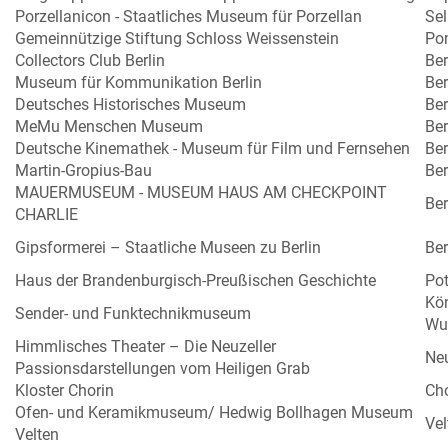
Porzellanicon - Staatliches Museum für Porzellan
Se
Gemeinnützige Stiftung Schloss Weissenstein
Po
Collectors Club Berlin
Ber
Museum für Kommunikation Berlin
Ber
Deutsches Historisches Museum
Ber
MeMu Menschen Museum
Ber
Deutsche Kinemathek - Museum für Film und Fernsehen
Ber
Martin-Gropius-Bau
Ber
MAUERMUSEUM - MUSEUM HAUS AM CHECKPOINT
Ber
CHARLIE
Gipsformerei – Staatliche Museen zu Berlin
Ber
Haus der Brandenburgisch-Preußischen Geschichte
Po
Kö
Sender- und Funktechnikmuseum
Wu
Himmlisches Theater – Die Neuzeller
Neu
Passionsdarstellungen vom Heiligen Grab
Kloster Chorin
Cho
Ofen- und Keramikmuseum/ Hedwig Bollhagen Museum
Vel
Velten