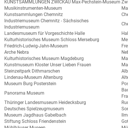
KUNSTSAMMLUNGEN ZWICKAU Max-Pechstein-Museum
Zw
Musikinstrumenten-Museum
Ma
Kunstsammlungen Chemnitz
Ch
Industriemuseum Chemnitz - Sächsisches
Ch
Industriemuseum
Landesmuseum für Vorgeschichte Halle
Hal
Kulturhistorisches Museum Schloss Merseburg
Me
Friedrich-Ludwig-Jahn-Museum
Fr
Arche Nebra
Ne
Kulturhistorisches Museum Magdeburg
Ma
Kunstmuseum Kloster Unser Lieben Frauen
Ma
Steinzeitpark Dithmarschen
Alb
Lindenau-Museum Altenburg
Alt
Museum Burg Posterstein
Pos
Ba
Panorama Museum
Fr
Thüringer Landesmuseum Heidecksburg
Ru
Deutsches Spielzeugmuseum
So
Museum Jagdhaus Gabelbach
Il
Stiftung Schloss Friendenstein
Go
Mühlhäuser Museen
Mü