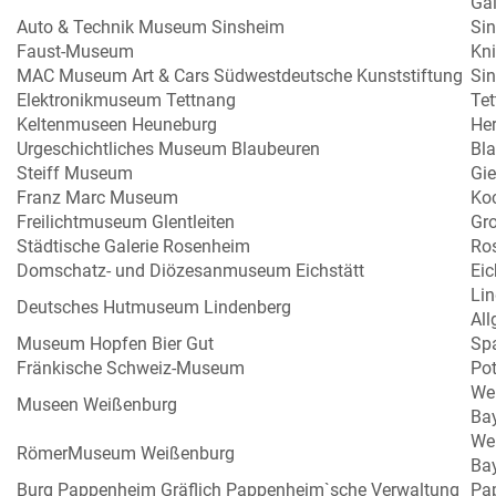
Ga
Auto & Technik Museum Sinsheim
Si
Faust-Museum
Kni
MAC Museum Art & Cars Südwestdeutsche Kunststiftung
Si
Elektronikmuseum Tettnang
Te
Keltenmuseen Heuneburg
Her
Urgeschichtliches Museum Blaubeuren
Bl
Steiff Museum
Gi
Franz Marc Museum
Koc
Freilichtmuseum Glentleiten
Gr
Städtische Galerie Rosenheim
Ro
Domschatz- und Diözesanmuseum Eichstätt
Eic
Lin
Deutsches Hutmuseum Lindenberg
Al
Museum Hopfen Bier Gut
Spa
Fränkische Schweiz-Museum
Pot
Wei
Museen Weißenburg
Bay
Wei
RömerMuseum Weißenburg
Bay
Burg Pappenheim Gräflich Pappenheim`sche Verwaltung
Pa