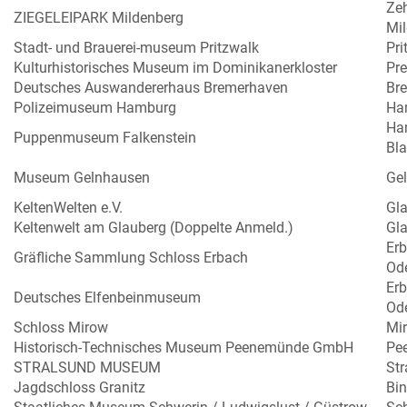
Ze
ZIEGELEIPARK Mildenberg
Mi
Stadt- und Brauerei-museum Pritzwalk
Pri
Kulturhistorisches Museum im Dominikanerkloster
Pr
Deutsches Auswandererhaus Bremerhaven
Br
Polizeimuseum Hamburg
Ha
Ha
Puppenmuseum Falkenstein
Bl
Museum Gelnhausen
Ge
KeltenWelten e.V.
Gl
Keltenwelt am Glauberg (Doppelte Anmeld.)
Gl
Er
Gräfliche Sammlung Schloss Erbach
Od
Er
Deutsches Elfenbeinmuseum
Od
Schloss Mirow
Mi
Historisch-Technisches Museum Peenemünde GmbH
Pe
STRALSUND MUSEUM
Str
Jagdschloss Granitz
Bi