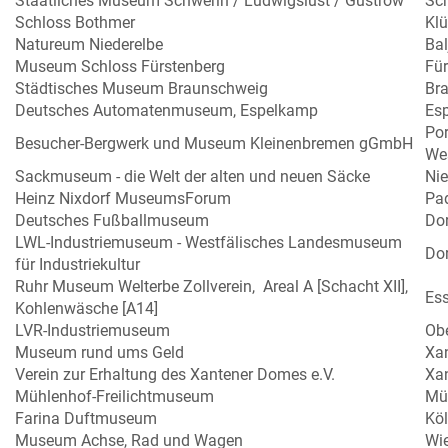
Staatliches Museum Schwerin / Ludwigslust / Güstrow
Sc
Schloss Bothmer
Klü
Natureum Niederelbe
Bal
Museum Schloss Fürstenberg
Für
Städtisches Museum Braunschweig
Br
Deutsches Automatenmuseum, Espelkamp
Es
Por
Besucher-Bergwerk und Museum Kleinenbremen gGmbH
We
Sackmuseum - die Welt der alten und neuen Säcke
Ni
Heinz Nixdorf MuseumsForum
Pa
Deutsches Fußballmuseum
Do
LWL-Industriemuseum - Westfälisches Landesmuseum
Do
für Industriekultur
Ruhr Museum Welterbe Zollverein, Areal A [Schacht XII],
Es
Kohlenwäsche [A14]
LVR-Industriemuseum
Ob
Museum rund ums Geld
Xa
Verein zur Erhaltung des Xantener Domes e.V.
Xa
Mühlenhof-Freilichtmuseum
Mü
Farina Duftmuseum
Kö
Museum Achse, Rad und Wagen
Wi