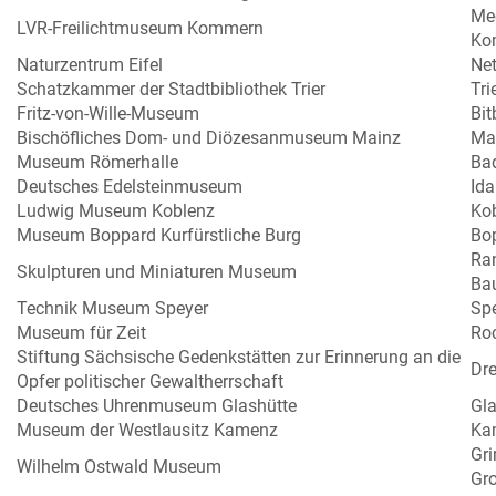
Me
LVR-Freilichtmuseum Kommern
Ko
Naturzentrum Eifel
Ne
Schatzkammer der Stadtbibliothek Trier
Tri
Fritz-von-Wille-Museum
Bit
Bischöfliches Dom- und Diözesanmuseum Mainz
Ma
Museum Römerhalle
Ba
Deutsches Edelsteinmuseum
Ida
Ludwig Museum Koblenz
Ko
Museum Boppard Kurfürstliche Burg
Bo
Ra
Skulpturen und Miniaturen Museum
Ba
Technik Museum Speyer
Sp
Museum für Zeit
Ro
Stiftung Sächsische Gedenkstätten zur Erinnerung an die
Dr
Opfer politischer Gewaltherrschaft
Deutsches Uhrenmuseum Glashütte
Gla
Museum der Westlausitz Kamenz
Ka
Gr
Wilhelm Ostwald Museum
Gr