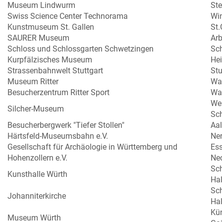
Museum Lindwurm
Ste
Swiss Science Center Technorama
Win
Kunstmuseum St. Gallen
St.
SAURER Museum
Ar
Schloss und Schlossgarten Schwetzingen
Sc
Kurpfälzisches Museum
Hei
Strassenbahnwelt Stuttgart
Stu
Museum Ritter
Wa
Besucherzentrum Ritter Sport
Wa
Wei
Silcher-Museum
Sc
Besucherbergwerk "Tiefer Stollen"
Aa
Härtsfeld-Museumsbahn e.V.
Ne
Gesellschaft für Archäologie in Württemberg und
Es
Hohenzollern e.V.
Ne
Sc
Kunsthalle Würth
Hal
Sc
Johanniterkirche
Hal
Kü
Museum Würth