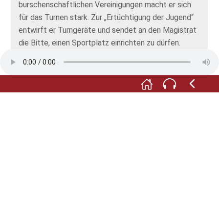
burschenschaftlichen Vereinigungen macht er sich
für das Turnen stark. Zur „Ertüchtigung der Jugend“
entwirft er Turngeräte und sendet an den Magistrat
die Bitte, einen Sportplatz einrichten zu dürfen.
M:
Gesagt – getan. Am Treptower Klosterberg
entsteht ein Turnplatz. Die Kinder und Jugendlichen
sind hocherfreut. Und Fritz Reuter genießt die
neugewonnene gesellschaftliche Anerkennung.
_______________________________
Zitat: Fritz Reuter als Zeichner und Porträtmaler, S.
81.
Foto: © museum.de