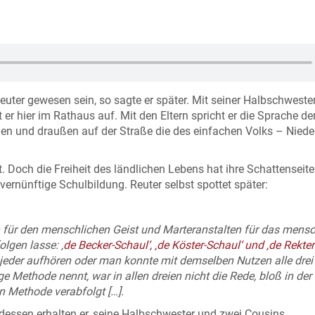
 Reuter gewesen sein, so sagte er später. Mit seiner Halbschwester
r hier im Rathaus auf. Mit den Eltern spricht er die Sprache de
n und draußen auf der Straße die des einfachen Volks – Nieder
 Doch die Freiheit des ländlichen Lebens hat ihre Schattenseite
vernünftige Schulbildung. Reuter selbst spottet später:
n für den menschlichen Geist und Marteranstalten für das mensc
olgen lasse: ‚
de Becker-Schaul‘, ‚de Köster-Schaul‘ und ‚de Rekter
n jeder aufhören oder man konnte mit demselben Nutzen alle drei
ethode nennt, war in allen dreien nicht die Rede, bloß in der 
n Methode verabfolgt […].
 dessen erhalten er, seine Halbschwester und zwei Cousins