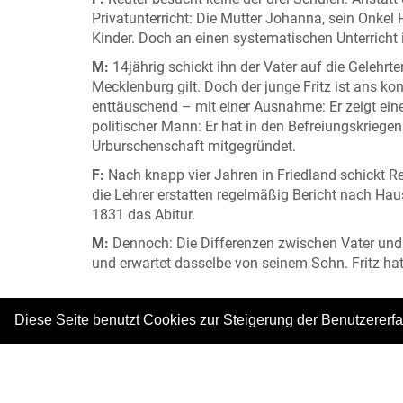
Privatunterricht: Die Mutter Johanna, sein Onke
Kinder. Doch an einen systematischen Unterricht i
M:
14jährig schickt ihn der Vater auf die Gelehrt
Mecklenburg gilt. Doch der junge Fritz ist ans ko
enttäuschend – mit einer Ausnahme: Er zeigt eine
politischer Mann: Er hat in den Befreiungskrie
Urburschenschaft mitgegründet.
F:
Nach knapp vier Jahren in Friedland schickt Re
die Lehrer erstatten regelmäßig Bericht nach Ha
1831 das Abitur.
M:
Dennoch: Die Differenzen zwischen Vater und 
und erwartet dasselbe von seinem Sohn. Fritz hat 
_________________________________
Diese Seite benutzt Cookies zur Steigerung der Benutzererf
Zitat Schulen: Fritz Reuter, Meine Vaterstadt Sta