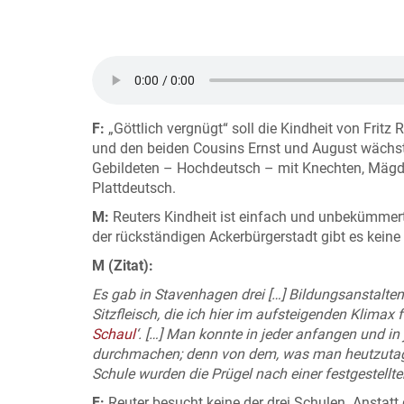
F:
„Göttlich vergnügt“ soll die Kindheit von Fritz
und den beiden Cousins Ernst und August wächst e
Gebildeten – Hochdeutsch – mit Knechten, Mägde
Plattdeutsch.
M:
Reuters Kindheit ist einfach und unbekümmert.
der rückständigen Ackerbürgerstadt gibt es keine 
M (Zitat):
Es gab in Stavenhagen drei […] Bildungsanstalte
Sitzfleisch, die ich hier im aufsteigenden Klimax f
Schaul
‘. […] Man konnte in jeder anfangen und i
durchmachen; denn von dem, was man heutzutage M
Schule wurden die Prügel nach einer festgestellte
F:
Reuter besucht keine der drei Schulen. Anstatt