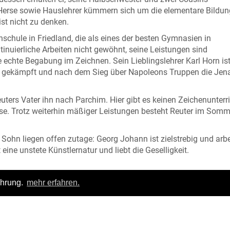
l Herse sowie Hauslehrer kümmern sich um die elementare Bildun
st nicht zu denken.
enschule in Friedland, die als eines der besten Gymnasien in
ntinuierliche Arbeiten nicht gewöhnt, seine Leistungen sind
 echte Begabung im Zeichnen. Sein Lieblingslehrer Karl Horn ist
gen gekämpft und nach dem Sieg über Napoleons Truppen die Jen
uters Vater ihn nach Parchim. Hier gibt es keinen Zeichenunterr
use. Trotz weiterhin mäßiger Leistungen besteht Reuter im Somm
Sohn liegen offen zutage: Georg Johann ist zielstrebig und arb
eine unstete Künstlernatur und liebt die Geselligkeit.
ahrung.
mehr erfahren.
venhagen, S. 62.