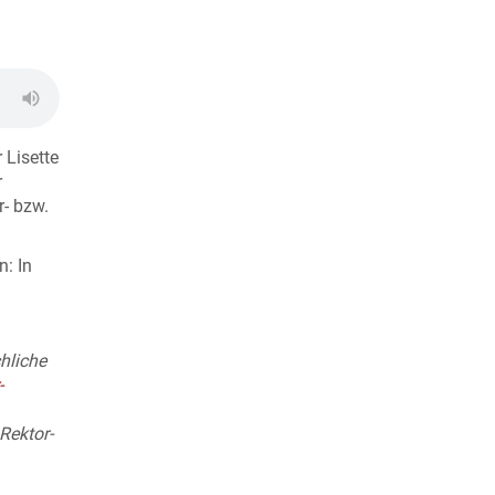
 Lisette
r
- bzw.
n: In
hliche
-
Rektor-