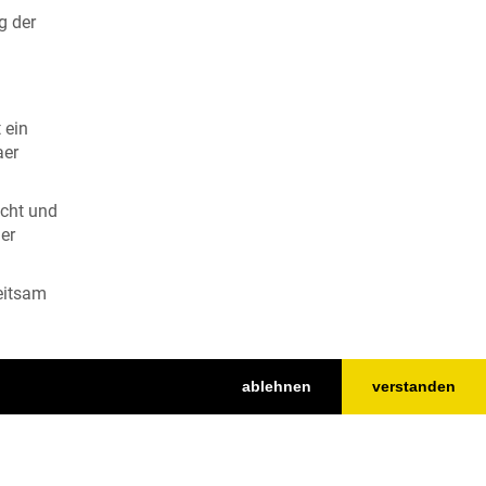
g der
 ein
aer
icht und
er
eitsam
ablehnen
verstanden