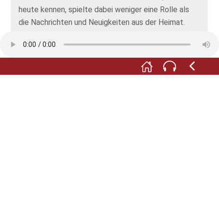
heute kennen, spielte dabei weniger eine Rolle als
die Nachrichten und Neuigkeiten aus der Heimat.
Viele der Matrosen sorgten selbst für musikalische
Stimmung an Bord, dafür wurde das Radio nicht
genutzt. Zu bekannten Seefahrtsliedern wurden
häufig eigene Strophen hinzugedichtet, die auf das
eigene Schiff und dessen Besatzungsmitglieder
Bezug nahmen. Neben Musik diente aber auch
Anderes dem Zeitvertreib, wie Kartenspiele und
Makramee, das kunstvolle Knüpfen von Seil, als
Zeitvertreib. Als SEEFALKE 1970 außer Dienst
genommen wurde, hatte sich nicht nur die Welt der
Musik stark verändert – SEEFALKE war bei Weitem
nicht mehr auf dem neuesten Stand der
Seefahrtstechnik, wie es das Schiff noch bei seiner
Jungfernfahrt als erster Motor-
Hochseebergungsschlepper gewesen war.