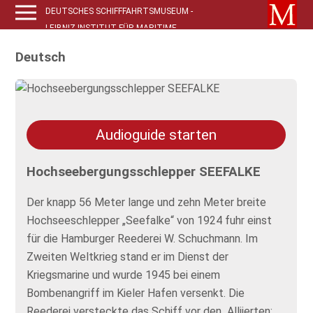
DEUTSCHES SCHIFFFAHRTSMUSEUM -
LEIBNIZ-INSTITUT FÜR MARITIME
GESCHICHTE (DSM)
Deutsch
Audioguide starten
Hochseebergungsschlepper SEEFALKE
Der knapp 56 Meter lange und zehn Meter breite
Hochseeschlepper „Seefalke“ von 1924 fuhr einst
für die Hamburger Reederei W. Schuchmann. Im
Zweiten Weltkrieg stand er im Dienst der
Kriegsmarine und wurde 1945 bei einem
Bombenangriff im Kieler Hafen versenkt. Die
Reederei versteckte das Schiff vor den Alliierten: