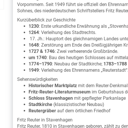
Vorpommern. Seit 1949 führt sie offiziell den Ehrenn
Sohnes, des niederdeutschen Schriftstellers Fritz Reut
Kurzüberblick zur Geschichte
1230
: Erste urkundliche Erwähnung als „Stovenh
1264
: Verleihung des Stadtrechts.
17. Jh.: Hauptort des gleichnamigen Landes un
1648
: Zerstörung am Ende des Dreißigjährigen Kr
1727 & 1746
: Zwei verheerende Großbrände.
um 1740
: Bau des heutigen Schlosses auf mittel
1774–1790
: Neubau der Stadtkirche;
1783–1788
1949
: Verleihung des Ehrennamens „Reuterstadt“
Sehenswürdigkeiten
Historischer Marktplatz
mit dem Reuter-Denkmal
Fritz-Reuter-Literaturmuseum
im Geburtshaus de
Schloss Stavenhagen
mit gepflegter Parkanlage
Stadtkirche
(klassizistischer Neubau)
Reutergräber
auf dem örtlichen Friedhof
Fritz Reuter in Stavenhagen
Fritz Reuter, 1810 in Stavenhagen geboren, zählt zu d