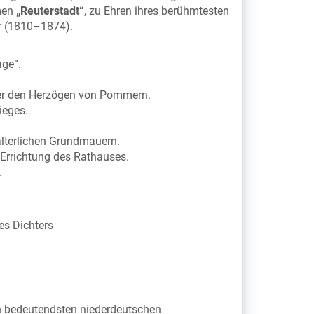
amen
„Reuterstadt“
, zu Ehren ihres berühmtesten
er (1810–1874).
age“.
ter den Herzögen von Pommern.
ieges.
alterlichen Grundmauern.
Errichtung des Rathauses.
.
s Dichters
en bedeutendsten niederdeutschen