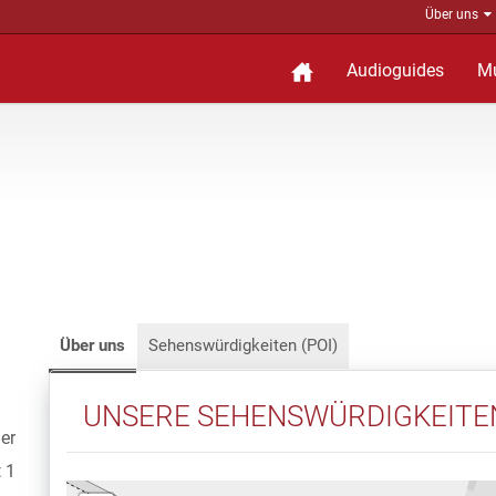
Über uns
Audioguides
M
Über uns
Sehenswürdigkeiten (POI)
UNSERE SEHENSWÜRDIGKEITE
er
 1