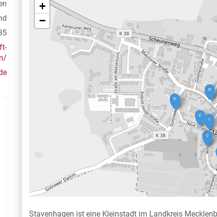
en
+
nd
−
35
t-
n/
de
Stavenhagen ist eine Kleinstadt im Landkreis Mecklenb