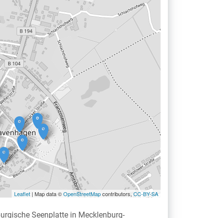
Leaflet
| Map data ©
OpenStreetMap
contributors,
CC-BY-SA
urgische Seenplatte in Mecklenburg-