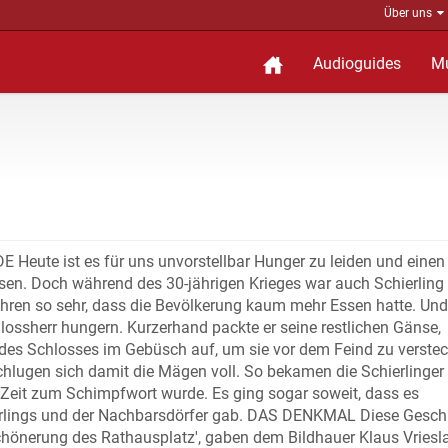
Über uns
Audioguides
M
e ist es für uns unvorstellbar Hunger zu leiden und einen 
en. Doch während des 30-jährigen Krieges war auch Schierling 
hren so sehr, dass die Bevölkerung kaum mehr Essen hatte. Und
ssherr hungern. Kurzerhand packte er seine restlichen Gänse,
e des Schlosses im Gebüsch auf, um sie vor dem Feind zu verste
chlugen sich damit die Mägen voll. So bekamen die Schierlinger
Zeit zum Schimpfwort wurde. Es ging sogar soweit, dass es
rlings und der Nachbarsdörfer gab. DAS DENKMAL Diese Gesch
chönerung des Rathausplatz', gaben dem Bildhauer Klaus Vriesl