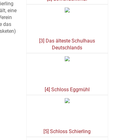
erling
lt, eine
Verein
re das
usketen)
[3] Das älteste Schulhaus
Deutschlands
[4] Schloss Eggmühl
[5] Schloss Schierling