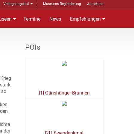
Verlagsangebot
Museums-Registrierung
Anmelden
useen
Termine
News
Empfehlungen
POIs
Krieg
stark
 so
[1] Gänshänger-Brunnen
cken.
 den
ichte
ander
[2] Löwendenkmal