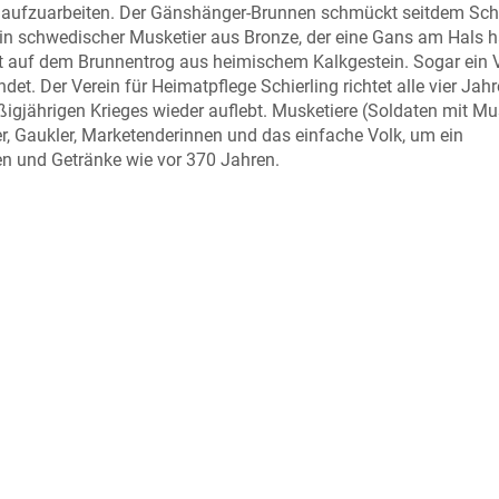
 aufzuarbeiten. Der Gänshänger-Brunnen schmückt seitdem Schi
 schwedischer Musketier aus Bronze, der eine Gans am Hals hä
teht auf dem Brunnentrog aus heimischem Kalkgestein. Sogar ein 
t. Der Verein für Heimatpflege Schierling richtet alle vier Jah
ßigjährigen Krieges wieder auflebt. Musketiere (Soldaten mit M
er, Gaukler, Marketenderinnen und das einfache Volk, um ein
n und Getränke wie vor 370 Jahren.