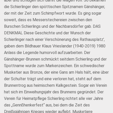
aber und schlugen sich damit die Mägen voll. So bekamen
die Schierlinger den spöttischen Spitznamen Gänshänger,
der mit der Zeit zum Schimpfwort wurde. Es ging sogar
soweit, dass es Messerstechereien zwischen den
Burschen Schierlings und der Nachbarsdörfer gab. DAS
DENKMAL Diese Geschichte und der Wunsch der
Schierlinger nach einer Verschönerung des Rathausplatz',
gaben dem Bildhauer Klaus Vrieslander (1940-2019) 1980
Anlass die Legende humorvoll aufzuarbeiten. Der
Gänshänger-Brunnen schmückt seitdem Schierling und der
Spottname wurde zum Markenzeichen. Ein schwedischer
Musketier aus Bronze, der eine Gans am Hals hält, eine über
der Schulter trägt und eine verloren hat, steht auf dem
Brunnentrog aus heimischem Kalkgestein. Sogar ein Verein
hat sich im Einweihungsjahr des Brunnens gegründet. Der
Verein für Heimatpflege Schierling richtet alle vier Jahre
das „Gennßhenkerfest“ aus, bei dem die Zeit des
Dreißigjährigen Krieges wieder auflebt. Musketiere