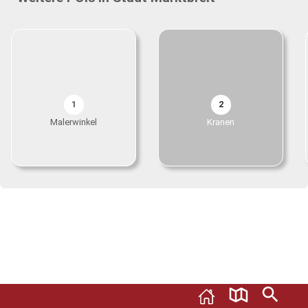
1
2
Malerwinkel
Kranen