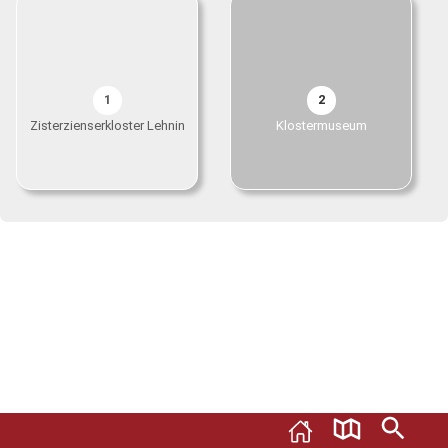
1
2
Zisterzienserkloster Lehnin
Klostermuseum