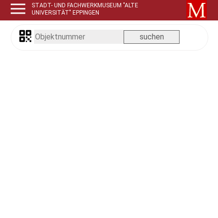
STADT- UND FACHWERKMUSEUM "ALTE
UNIVERSITÄT" EPPINGEN