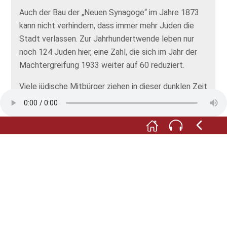
Auch der Bau der „Neuen Synagoge“ im Jahre 1873
kann nicht verhindern, dass immer mehr Juden die
Stadt verlassen. Zur Jahrhundertwende leben nur
noch 124 Juden hier, eine Zahl, die sich im Jahr der
Machtergreifung 1933 weiter auf 60 reduziert.
Viele jüdische Mitbürger ziehen in dieser dunklen Zeit
in größere Städte oder ihnen gelingt die
Auswanderung nach Palästina, in die USA, Südafrika
oder Neuseeland.
Die beiden letzten in Eppingen lebenden Ehepaare
Siegel und Sternweiler werden wie alle badischen
Juden 1940 deportiert und fallen der
nationalsozialistischen Schreckensherrschaft zum
Opfer.
Im Gegensatz zur Neuen Synagoge überdauern die
Alte Synagoge und der jüdische Friedhof mit seinen