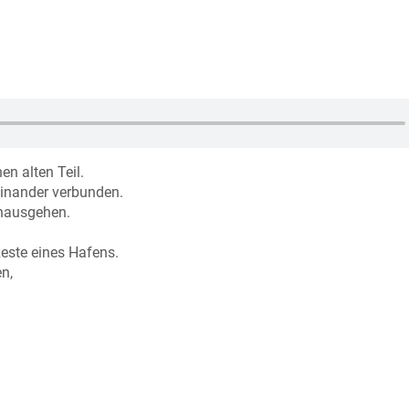
n alten Teil.
einander verbunden.
inausgehen.
Reste eines Hafens.
n,